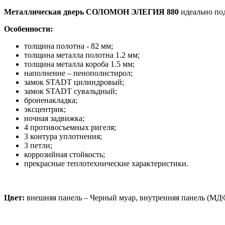
Металлическая дверь СОЛОМОН ЭЛЕГИЯ 880
идеально по
Особенности:
толщина полотна - 82 мм;
толщина металла полотна 1.2 мм;
толщина металла короба 1.5 мм;
наполнение – пенополистирол;
замок STADT цилиндровый;
замок STADT сувальдный;
броненакладка;
эксцентрик;
ночная задвижка;
4 противосъемных ригеля;
3 контура уплотнения;
3 петли;
коррозийная стойкость;
прекрасные теплотехнические характеристики.
Цвет:
внешняя панель – Черный муар, внутренняя панель (МДФ