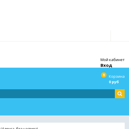
Мой кабинет
Вход
0
Корзина
0 руб
(4 яруса, без настила)