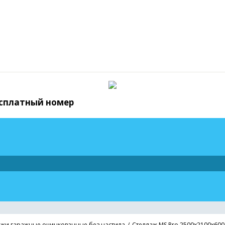
бесплатный номер
ажи гаражные оцинкованные без настила
Стеллаж MS Pro 2500х2100х600 