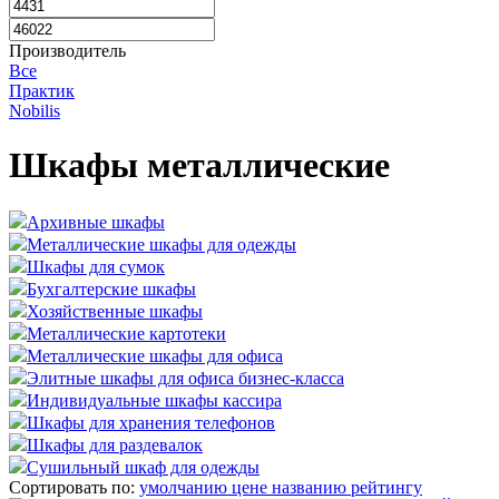
Производитель
Все
Практик
Nobilis
Шкафы металлические
Архивные шкафы
Металлические шкафы для одежды
Шкафы для сумок
Бухгалтерские шкафы
Хозяйственные шкафы
Металлические картотеки
Металлические шкафы для офиса
Элитные шкафы для офиса бизнес-класса
Индивидуальные шкафы кассира
Шкафы для хранения телефонов
Шкафы для раздевалок
Сушильный шкаф для одежды
Сортировать по:
умолчанию
цене
названию
рейтингу